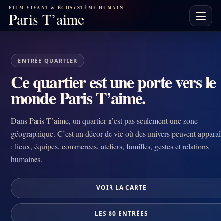
FILM VIVANT & ÉCOSYSTÈME HUMAIN
Paris T’aime
75018
71 – Goutte-d'Or
ENTRÉE QUARTIER
Ce quartier est l’un des 80 décors géographiques symboliques de
Paris — un décor fixe où les épisodes humains peuvent être
Ce quartier est une porte vers le
infinis.
monde Paris T’aime.
Known for its markets, music, and African culture. Vibrant,
Dans Paris T’aime, un quartier n’est pas seulement une zone
urban, and creative.
géographique. C’est un décor de vie où des univers peuvent apparaî
: lieux, équipes, commerces, ateliers, familles, gestes et relations
humaines.
VOIR LA CARTE
LES 80 ENTRÉES